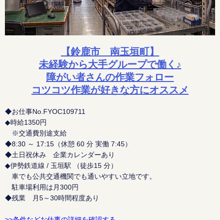
【鈴鹿市 南玉垣町】
未経験から大手グループで働く♪
障がい者さんの作業フォロー
コツコツ作業が好きな方にオススメ
◆お仕事No.FYOC109711
◆時給1350円
※交通費別途支給
◆8:30 ～ 17:15（休憩 60 分 実働 7:45）
◆土日祝休み 企業カレンダーあり
◆伊勢鉄道線 / 玉垣駅 （徒歩15 分）
車でも公共交通機関でも通いやすい立地です。
駐車場利用は月300円
◆残業 月5～30時間程度あり
>>条件などお仕事の詳細を確認する