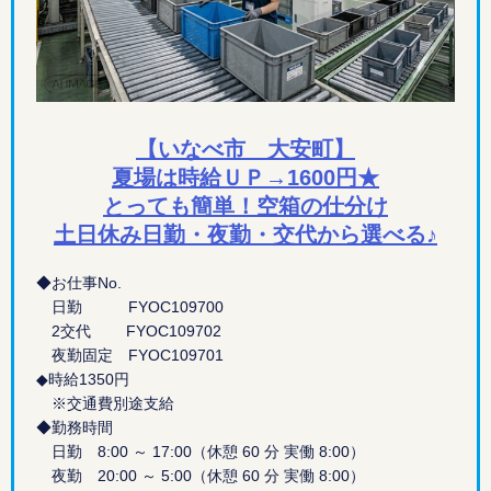
【いなべ市 大安町】
夏場は時給ＵＰ→1600円★
とっても簡単！空箱の仕分け
土日休み日勤・夜勤・交代から選べる♪
◆お仕事No.
日勤 FYOC109700
2交代 FYOC109702
夜勤固定 FYOC109701
◆時給1350円
※交通費別途支給
◆勤務時間
日勤 8:00 ～ 17:00（休憩 60 分 実働 8:00）
夜勤 20:00 ～ 5:00（休憩 60 分 実働 8:00）