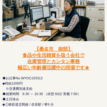
【桑名市 能部】
食品や生活雑貨を扱う会社で
在庫管理とカンタン事務
幅広い年齢層活躍中の現場です★
◆お仕事No.WYOC103312
◆時給1200円
※交通費別途支給
◆就業時間 8:30 ～ 16:30 （休憩 60分 実働 7:00）
◆土日休み
◆三岐鉄道北勢線 / 在良駅 / 車9 分