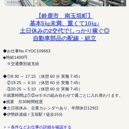
【鈴鹿市 南玉垣町】
基本5㎏未満、重くて10㎏♪
土日休みの2交代でしっかり稼ぐ◎
自動車部品の配線・組立
◆お仕事No.FYOC109683
◆時給1400円
※交通費別途支給
◆①8:30 ～ 17:15 （休憩 60 分 実働 7:45）
②19:25 ～ 4:10 （休憩 60 分 実働 7:45）
③20:25 ～ 5:10 （休憩 60 分 実働 7:45）
※就業時間は①②or①③の組み合わせで週ごとに入れ替わります。
◆残業 月30時間程度
◆土日祝休み、企業カレンダーあり、年間休日129日
◆伊勢鉄道線 / 玉垣駅 / 徒歩15分
＞＞条件などお仕事の詳細を確認する